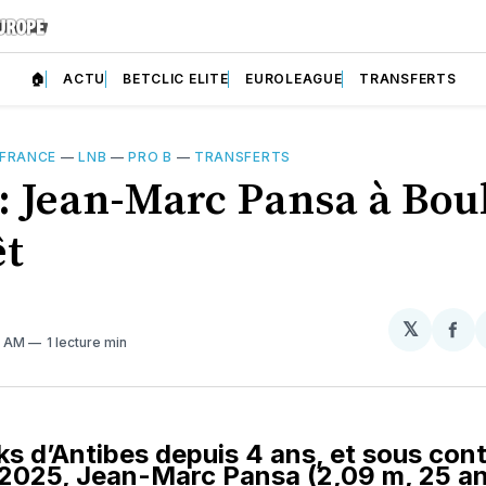
🏠
ACTU
BETCLIC ELITE
EUROLEAGUE
TRANSFERTS
 FRANCE
—
LNB
—
PRO B
—
TRANSFERTS
 : Jean-Marc Pansa à Bou
êt
𝕏
Par
3 AM
1 lecture min
sur
Fa
s d’Antibes depuis 4 ans, et sous cont
 2025, Jean-Marc Pansa (2,09 m, 25 an