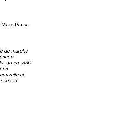
an-Marc Pansa
té de marché
 encore
JFL du cru BBD
t en
nouvelle et
e coach