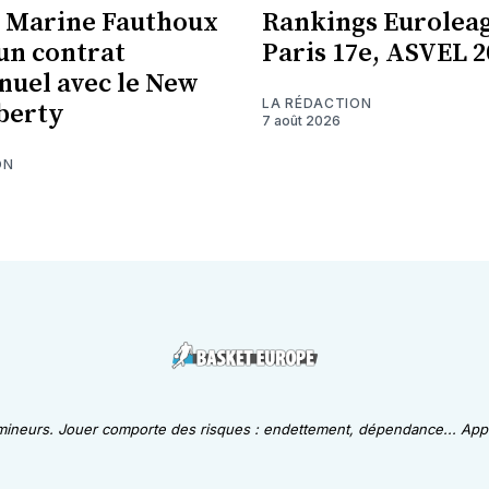
 Marine Fauthoux
Rankings Euroleag
 un contrat
Paris 17e, ASVEL 2
nuel avec le New
LA RÉDACTION
berty
7 août 2026
ON
 mineurs. Jouer comporte des risques : endettement, dépendance... Appe