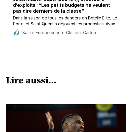
d’exploits : “Les petits budgets ne veulent
pas dire derniers de la classe”
Dans la saison de tous les dangers en Betclic Elite, Le
Portel et Saint-Quentin déjouent les pronostics. Avant
le derby de samedi à Pierre-Ratte, qualification pour
BasketEurope.com
Clément Carton
la Leaders Cup à la clé, nous avons réuni leurs
coaches Eric Girard et Julien Mahé dans une interview
croisée exclusive.
Lire aussi...