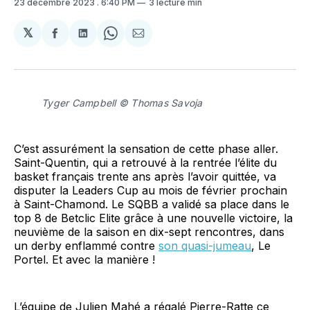
23 décembre 2023
. 6:40 PM
3 lecture min
𝕏
Partager
Partager
Share
Partager
sur
sur
on
par
Facebook
LinkedIn
WhatsApp
Courriel
Tyger Campbell © Thomas Savoja
C’est assurément la sensation de cette phase aller.
Saint-Quentin, qui a retrouvé à la rentrée l’élite du
basket français trente ans après l’avoir quittée, va
disputer la Leaders Cup au mois de février prochain
à Saint-Chamond. Le SQBB a validé sa place dans le
top 8 de Betclic Elite grâce à une nouvelle victoire, la
neuvième de la saison en dix-sept rencontres, dans
un derby enflammé contre
son quasi-jumeau
, Le
Portel. Et avec la manière !
L’équipe de Julien Mahé a régalé Pierre-Ratte ce