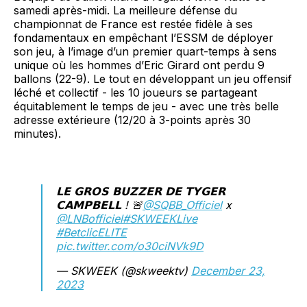
samedi après-midi. La meilleure défense du
championnat de France est restée fidèle à ses
fondamentaux en empêchant l’ESSM de déployer
son jeu, à l’image d’un premier quart-temps à sens
unique où les hommes d’Eric Girard ont perdu 9
ballons (22-9). Le tout en développant un jeu offensif
léché et collectif - les 10 joueurs se partageant
équitablement le temps de jeu - avec une très belle
adresse extérieure (12/20 à 3-points après 30
minutes).
𝗟𝗘 𝗚𝗥𝗢𝗦 𝗕𝗨𝗭𝗭𝗘𝗥 𝗗𝗘 𝗧𝗬𝗚𝗘𝗥
𝗖𝗔𝗠𝗣𝗕𝗘𝗟𝗟 ! 🚨
@SQBB_Officiel
x
@LNBofficiel
#SKWEEKLive
#BetclicELITE
pic.twitter.com/o30ciNVk9D
— SKWEEK (@skweektv)
December 23,
2023