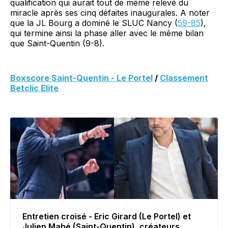
qualification qui aurait tout de même relevé du
miracle après ses cinq défaites inaugurales. A noter
que la JL Bourg a dominé le SLUC Nancy (
59-85
),
qui termine ainsi la phase aller avec le même bilan
que Saint-Quentin (9-8).
Boxscore Saint-Quentin - Le Portel
/
Classement
Betclic Elite
Entretien croisé - Eric Girard (Le Portel) et
Julien Mahé (Saint-Quentin), créateurs