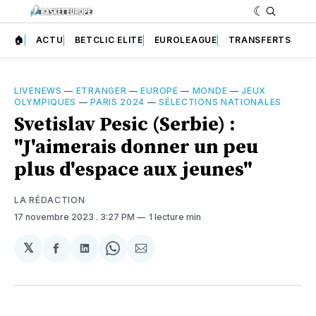
🏠
ACTU
BETCLIC ELITE
EUROLEAGUE
TRANSFERTS
LIVENEWS
—
ETRANGER
—
EUROPE
—
MONDE
—
JEUX
OLYMPIQUES
—
PARIS 2024
—
SÉLECTIONS NATIONALES
Svetislav Pesic (Serbie) :
"J'aimerais donner un peu
plus d'espace aux jeunes"
LA RÉDACTION
17 novembre 2023
. 3:27 PM
1 lecture min
𝕏
Partager
Partager
Share
Partager
sur
sur
on
par
Facebook
LinkedIn
WhatsApp
Courriel