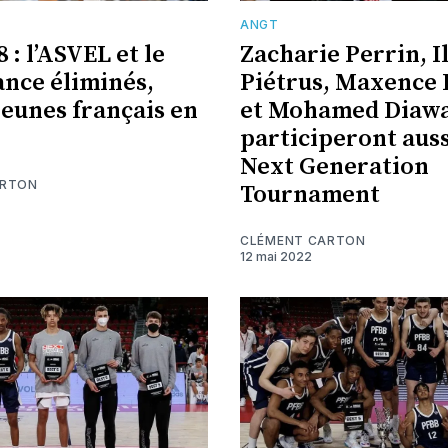
ANGT
: l’ASVEL et le
Zacharie Perrin, I
ance éliminés,
Piétrus, Maxence 
jeunes français en
et Mohamed Diaw
participeront auss
Next Generation
ARTON
Tournament
CLÉMENT CARTON
12 mai 2022