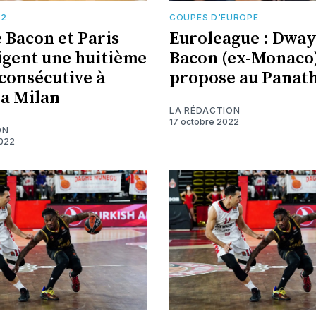
E2
COUPES D'EUROPE
Bacon et Paris
Euroleague : Dwa
ligent une huitième
Bacon (ex-Monaco)
 consécutive à
propose au Panat
ia Milan
LA RÉDACTION
17 octobre 2022
ON
022