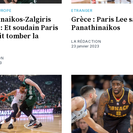
UROPE
ETRANGER
naikos-Zalgiris
Grèce : Paris Lee s
: Et soudain Paris
Panathinaikos
it tomber la
LA RÉDACTION
23 janvier 2023
ON
3