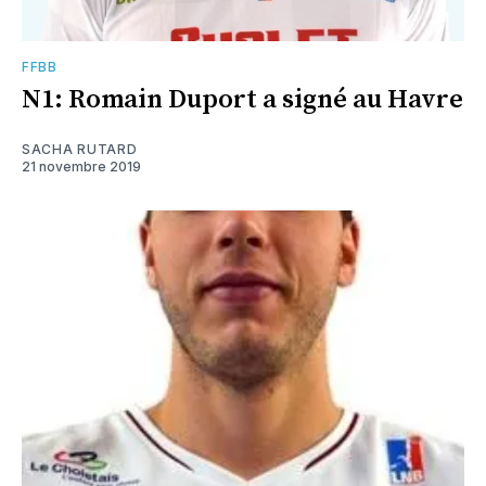
FFBB
N1: Romain Duport a signé au Havre
SACHA RUTARD
21 novembre 2019