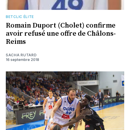
BETCLIC ÉLITE
Romain Duport (Cholet) confirme
avoir refusé une offre de Châlons-
Reims
SACHA RUTARD
16 septembre 2018