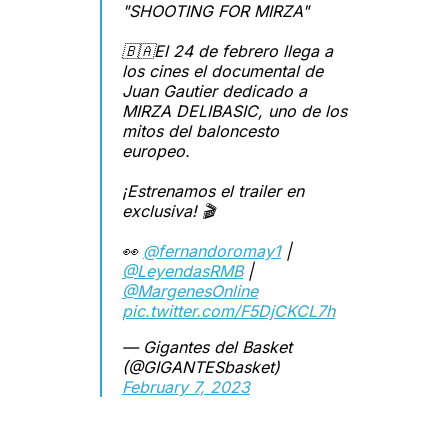
"SHOOTING FOR MIRZA"
🇧🇦El 24 de febrero llega a
los cines el documental de
Juan Gautier dedicado a
MIRZA DELIBASIC, uno de los
mitos del baloncesto
europeo.
¡Estrenamos el trailer en
exclusiva! 🎬
👀
@fernandoromay1
|
@LeyendasRMB
|
@MargenesOnline
pic.twitter.com/F5DjCKCL7h
— Gigantes del Basket
(@GIGANTESbasket)
February 7, 2023