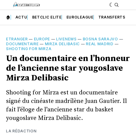
🏠
ACTU
BETCLIC ELITE
EUROLEAGUE
TRANSFERTS
ETRANGER
—
EUROPE
—
LIVENEWS
—
BOSNA SARAJVO
—
DOCUMENTAIRE
—
MIRZA DELIBASIC
—
REAL MADRID
—
SHOOTING FOR MIRZA
Un documentaire en l’honneur
de l’ancienne star yougoslave
Mirza Delibasic
Shooting for Mirza est un documentaire
signé du cinéaste madrilène Juan Gautier. Il
fait l’éloge de l’ancienne star du basket
yougoslave Mirza Delibasic.
LA RÉDACTION