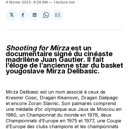
9 février 2023
. 6:29 AM
1 lecture min
𝕏
Partager
Partager
Share
Partager
sur
sur
on
par
Facebook
LinkedIn
WhatsApp
Courriel
Shooting for Mirza
est un
documentaire signé du cinéaste
madrilène Juan Gautier. Il fait
l’éloge de l’ancienne star du basket
yougoslave Mirza Delibasic.
Mirza Delibasic est un nom associé à ceux de
Kresimir Cosic, Dragan Kikanovic, Dragan Dalipagic
et encore Zoran Slavnic. Son palmarès comprend
une médaille d’or olympique aux Jeux de Moscou en
1980, un Championnat du monde en 1978, deux
Championnats d’Europe en 1975 et 1977, une Coupe
d’Europe des clubs champions et les championnats