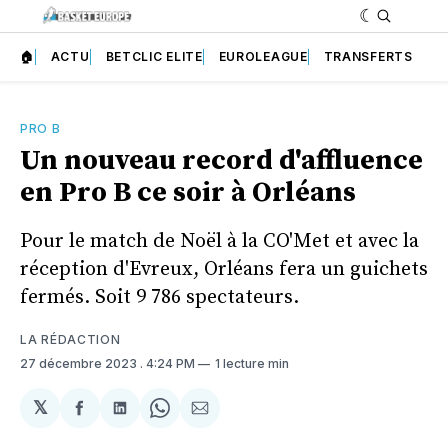
🏠
ACTU
BETCLIC ELITE
EUROLEAGUE
TRANSFERTS
PRO B
Un nouveau record d'affluence
en Pro B ce soir à Orléans
Pour le match de Noël à la CO'Met et avec la
réception d'Evreux, Orléans fera un guichets
fermés. Soit 9 786 spectateurs.
LA RÉDACTION
27 décembre 2023
. 4:24 PM
1 lecture min
𝕏
Partager
Partager
Share
Partager
sur
sur
on
par