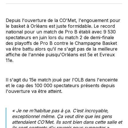
Facebook
LinkedIn
WhatsApp
Courriel
Depuis l'ouverture de la CO'Met, l'engouement pour
le basket à Orléans est juste formidable. Le record
national pour un match de Pro B établi avec 9 530
spectateurs en juin lors du match 2 de demi-finale
des playoffs de Pro B contre le Champagne Basket
va être battu alors qu'il ne s'agit pas de la meilleure
affiche de l'année puisqu'Orléans est 5e et Evreux
11e.
Il s'agit du 15e match joué par l'OLB dans l'enceinte
et le cap des 100 000 spectateurs présents depuis
l'ouverture va être atteint.
« Je ne m’habitue pas à ça. C’est incroyable,
exceptionnel même. Ça veut dire que les gens
attendaient CO’Met. Ils sont bien dans cette salle et
ils sont contents d’y revenir nous supporter »,