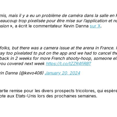
mis, mais il y a eu un problème de caméra dans la salle en 
beaucoup trop pixelisée pour être mise sur l’application et 
usion
», a écrit le commentateur Kevin Danna
sur X
.
folks, but there was a camera issue at the arena in France.
y too pixelated to put on the app and we had to cancel th
e back in 2 weeks for more French shooty-hoop, someone els
you covered next week
https://t.co/tZZR4fiRBT
in Danna (@kevo408)
January 20, 2024
artie remise pour les divers prospects tricolores, qui espère
ote aux Etats-Unis lors des prochaines semaines.