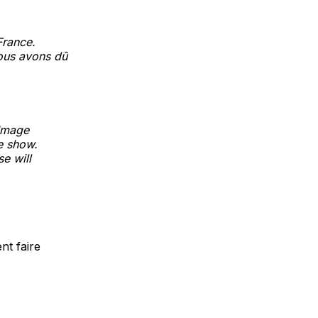
France.
nous avons dû
 Image
e show.
e will
nt faire