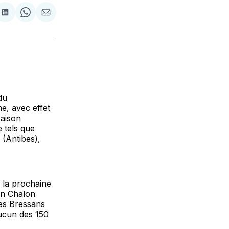
tager
Partager
Share
Partager
sur
on
par
cebook
LinkedIn
WhatsApp
Courriel
du
e, avec effet
saison
 tels que
 (Antibes),
e la prochaine
lan Chalon
des Bressans
ucun des 150