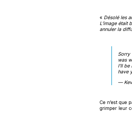
«
Désolé les a
L’image était 
annuler la diff
Sorry 
was wa
I’ll b
have 
— Kev
Ce n’est que p
grimper leur c