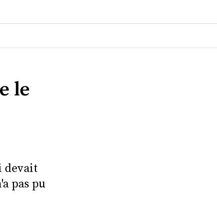
e le
i devait
'a pas pu