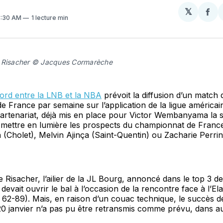
𝕏
Par
8:30 AM
1 lecture min
sur
Fa
 Risacher © Jacques Cormarèche
ord entre la LNB et la NBA
prévoit la diffusion d’un match 
 France par semaine sur l’application de la ligue américain
partenariat, déjà mis en place pour Victor Wembanyama la 
 mettre en lumière les prospects du championnat de France
 (Cholet), Melvin Ajinça (Saint-Quentin) ou Zacharie Perrin
e Risacher, l’ailier de la JL Bourg, annoncé dans le top 3 d
 devait ouvrir le bal à l’occasion de la rencontre face à l’E
e, 62-89). Mais, en raison d’un couac technique, le succès 
20 janvier n’a pas pu être retransmis comme prévu, dans a