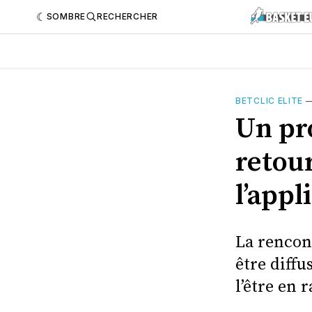
SOMBRE
RECHERCHER
BETCLIC ELITE
Un pr
retour
l’app
La rencont
être diffu
l’être en 