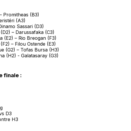
– Promitheas (B3)
ristéri (A3)
 Dinamo Sassari (D3)
(D2) – Darussafaka (C3)
a (E2) – Rio Breogan (F3)
(F2) – Filou Ostende (E3)
e (G2) – Tofas Bursa (H3)
na (H2) - Galatasaray (G3)
 finale :
rg
vs D3
ontre H3