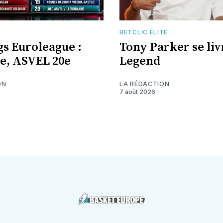
E
BETCLIC ÉLITE
s Euroleague :
Tony Parker se liv
7e, ASVEL 20e
Legend
ON
LA RÉDACTION
7 août 2026