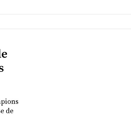
de
s
mpions
8e de