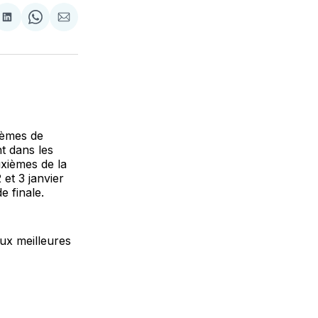
tager
Partager
Share
Partager
sur
on
par
cebook
LinkedIn
WhatsApp
Courriel
ièmes de
nt dans les
uxièmes de la
 et 3 janvier
e finale.
eux meilleures