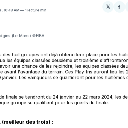
𝕏
Par
3
. 10:48 AM
1 lecture min
sur
Fa
dgins (Le Mans) ©FIBA
 des huit groupes ont déjà obtenu leur place pour les huit
 que les équipes classées deuxième et troisième s'affrontero
avoir une chance de les rejoindre, les équipes classées de
e ayant l'avantage du terrain. Ces Play-Ins auront lieu les 2
0 janvier. Les vainqueurs se qualifieront pour les huitièmes d
de finale se tiendront du 24 janvier au 22 mars 2024, les d
que groupe se qualifiant pour les quarts de finale.
(meilleur des trois) :