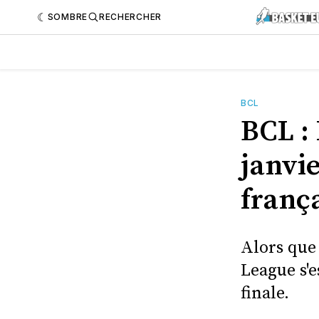
SOMBRE
RECHERCHER
BCL
BCL :
janvi
franç
Alors que
League s'e
finale.