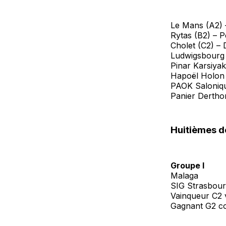
Le Mans (A2) 
Rytas (B2) – Pe
Cholet (C2) –
Ludwigsbourg 
Pinar Karsiyak
Hapoël Holon 
PAOK Saloniqu
Panier Dertho
Huitièmes de
Groupe I
Malaga
SIG Strasbou
Vainqueur C2 
Gagnant G2 c