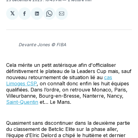
𝕏
Partager
Partager
Share
Partager
sur
sur
on
par
Facebook
LinkedIn
WhatsApp
Courriel
Devante Jones © FIBA
Cela mérite un petit astérisque afin d'officialiser
définitivement le plateau de la Leaders Cup mais, sauf
nouveau retournement de situation lié au
cas
Limoges CSP
, on connaît donc enfin les huit équipes
qualifiées. Dans l’ordre, on retrouve Monaco, Paris,
Villeurbanne, Bourg-en-Bresse, Nanterre, Nancy,
Saint-Quentin
et… Le Mans.
Quasiment sans discontinuer dans la deuxième partie
du classement de Betclic Elite sur la phase aller,
l’équipe d’Elric Delord a chipé le huitième et dernier