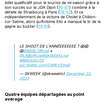
billet qualificatif pour le tournoi de mi-saison grâce à
son succès sur la JDA Dijon (
76-67
) combiné à la
défaite de Strasbourg à Paris (
78-67
). Et ce
indépendamment de la victoire de Cholet à Châlon-
sur-Saône, alors qu’Antoine Eito a manqué le tir de la
gagne au buzzer (
79-81
).
LE SHOOT DE L'ANNÉEEEEEEE ? 😱😱
😱
@MSB_Officiel
x
@LNBofficiel
#SKWEEKLive
#BetclicELITE
pic.twitter.com/CNfKYiDhs9
— SKWEEK (@skweektv)
December 23,
2023
Quatre équipes départagées au point
average