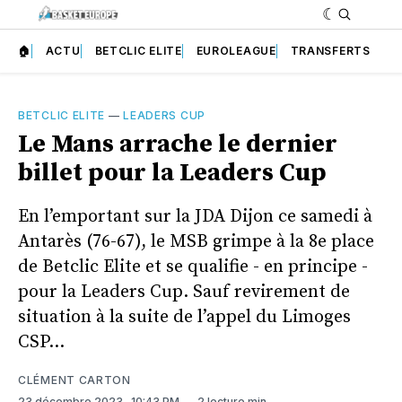
🏠
ACTU
BETCLIC ELITE
EUROLEAGUE
TRANSFERTS
BETCLIC ELITE
—
LEADERS CUP
Le Mans arrache le dernier
billet pour la Leaders Cup
En l’emportant sur la JDA Dijon ce samedi à
Antarès (76-67), le MSB grimpe à la 8e place
de Betclic Elite et se qualifie - en principe -
pour la Leaders Cup. Sauf revirement de
situation à la suite de l’appel du Limoges
CSP…
CLÉMENT CARTON
23 décembre 2023
. 10:43 PM
2 lecture min