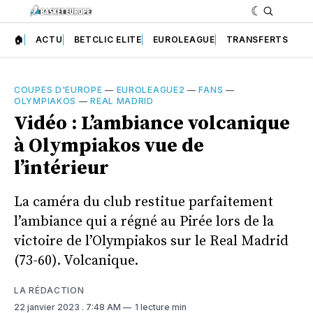
🏠
ACTU
BETCLIC ELITE
EUROLEAGUE
TRANSFERTS
COUPES D'EUROPE
—
EUROLEAGUE2
—
FANS
—
OLYMPIAKOS
—
REAL MADRID
Vidéo : L’ambiance volcanique
à Olympiakos vue de
l’intérieur
La caméra du club restitue parfaitement
l’ambiance qui a régné au Pirée lors de la
victoire de l’Olympiakos sur le Real Madrid
(73-60). Volcanique.
LA RÉDACTION
22 janvier 2023
. 7:48 AM
1 lecture min