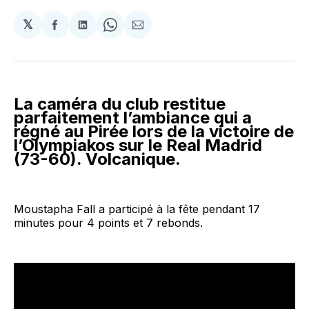
𝕏
Partager
Partager
Share
Partager
sur
sur
on
par
Facebook
LinkedIn
WhatsApp
Courriel
La caméra du club restitue
parfaitement l’ambiance qui a
régné au Pirée lors de la victoire de
l’Olympiakos sur le Real Madrid
(73-60). Volcanique.
Moustapha Fall a participé à la fête pendant 17
minutes pour 4 points et 7 rebonds.