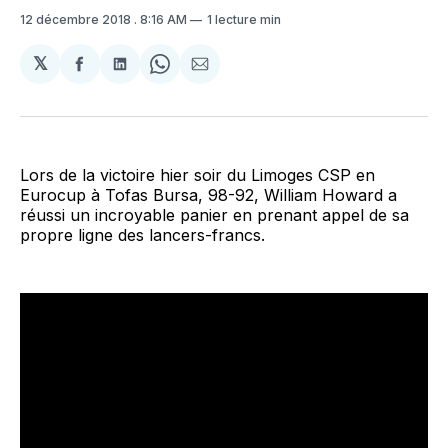
12 décembre 2018
. 8:16 AM
1 lecture min
𝕏
Partager
Partager
Share
Partager
sur
sur
on
par
Facebook
LinkedIn
WhatsApp
Courriel
Lors de la victoire hier soir du Limoges CSP en
Eurocup à Tofas Bursa, 98-92, William Howard a
réussi un incroyable panier en prenant appel de sa
propre ligne des lancers-francs.