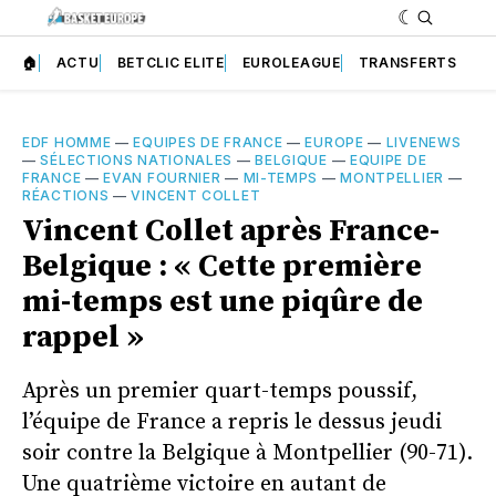
🏠
ACTU
BETCLIC ELITE
EUROLEAGUE
TRANSFERTS
EDF HOMME
—
EQUIPES DE FRANCE
—
EUROPE
—
LIVENEWS
—
SÉLECTIONS NATIONALES
—
BELGIQUE
—
EQUIPE DE
FRANCE
—
EVAN FOURNIER
—
MI-TEMPS
—
MONTPELLIER
—
RÉACTIONS
—
VINCENT COLLET
Vincent Collet après France-
Belgique : « Cette première
mi-temps est une piqûre de
rappel »
Après un premier quart-temps poussif,
l’équipe de France a repris le dessus jeudi
soir contre la Belgique à Montpellier (90-71).
Une quatrième victoire en autant de