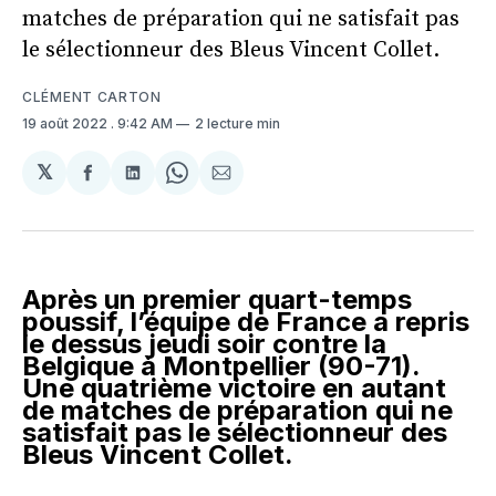
matches de préparation qui ne satisfait pas
le sélectionneur des Bleus Vincent Collet.
CLÉMENT CARTON
19 août 2022
. 9:42 AM
2 lecture min
𝕏
Partager
Partager
Share
Partager
sur
sur
on
par
Facebook
LinkedIn
WhatsApp
Courriel
Après un premier quart-temps
poussif, l’équipe de France a repris
le dessus jeudi soir contre la
Belgique à Montpellier (90-71).
Une quatrième victoire en autant
de matches de préparation qui ne
satisfait pas le sélectionneur des
Bleus Vincent Collet.