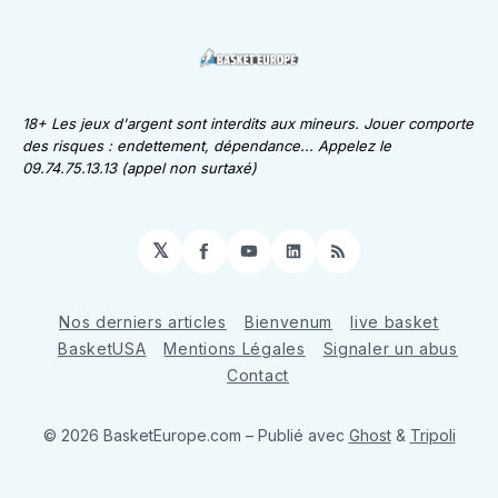
18+ Les jeux d'argent sont interdits aux mineurs. Jouer comporte
des risques : endettement, dépendance... Appelez le
09.74.75.13.13 (appel non surtaxé)
𝕏
Facebook
YouTube
LinkedIn
RSS
Nos derniers articles
Bienvenum
live basket
BasketUSA
Mentions Légales
Signaler un abus
Contact
© 2026 BasketEurope.com
– Publié avec
Ghost
&
Tripoli