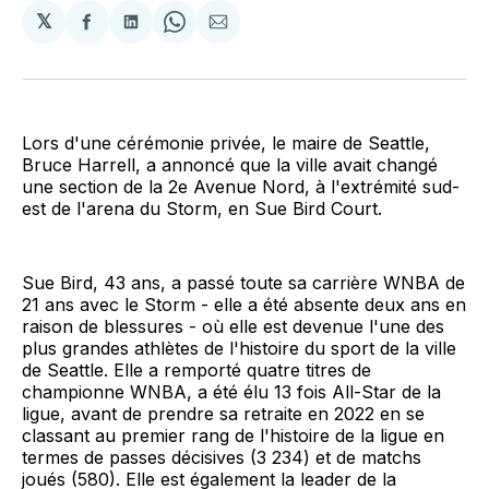
𝕏
Partager
Partager
Share
Partager
sur
sur
on
par
Facebook
LinkedIn
WhatsApp
Courriel
Lors d'une cérémonie privée, le maire de Seattle,
Bruce Harrell, a annoncé que la ville avait changé
une section de la 2e Avenue Nord, à l'extrémité sud-
est de l'arena du Storm, en Sue Bird Court.
Sue Bird, 43 ans, a passé toute sa carrière WNBA de
21 ans avec le Storm - elle a été absente deux ans en
raison de blessures - où elle est devenue l'une des
plus grandes athlètes de l'histoire du sport de la ville
de Seattle. Elle a remporté quatre titres de
championne WNBA, a été élu 13 fois All-Star de la
ligue, avant de prendre sa retraite en 2022 en se
classant au premier rang de l'histoire de la ligue en
termes de passes décisives (3 234) et de matchs
joués (580). Elle est également la leader de la