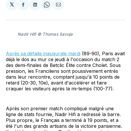
𝕏
Partager
Partager
Share
Partager
sur
sur
on
par
Facebook
LinkedIn
WhatsApp
Courriel
Nadir Hifi © Thomas Savoja
Après sa défaite inaugurale mardi
(89-90), Paris avait
déjà le dos au mur ce jeudi à l'occasion du match 2
des demi-finales de Betclic Élite contre Cholet. Sous
pression, les Franciliens sont poussivement entrés
dans leur rencontre, comptant jusqu'à 10 points de
retard (20-30, 10e), avant d'accélérer et faire
craquer les visiteurs après la mi-temps (100-77).
Après son premier match compliqué malgré une
ligne de stats fournie, Nadir Hifi a redressé la barre.
Plus propre, le Français a terminé à 19 points, et a
été l'un des grands artisans de la victoire parisienne.