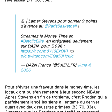
retentissait (77-68, 30e).
💪 | Lamar Stevens pour donner 9 points
d’avance au
@ParisBasketball
!
Streamez le Money Time en
#BetclicÉlite
, en intégralité, seulement
sur DAZN, pour 5,99€ :
https://t.co/m8Y10ExOV1
👈
pic.twitter.com/EQa58HckIc
— DAZN France (@DAZN_FR)
June 4,
2026
Pour s'éviter une frayeur dans le money-time, les
locaux ont pu s'en remettre à leur second NBAer.
Après Stevens en fin de troisième, c'est Rhoden qui a
parfaitement lancé les siens à l'entame du dernier
quart avec deux réussites primées (83-70, 33e).