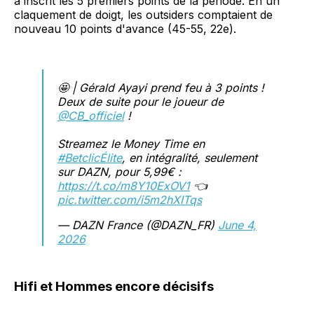
a inscrit les 5 premiers points de la période. En un
claquement de doigt, les outsiders comptaient de
nouveau 10 points d'avance (45-55, 22e).
🤩 | Gérald Ayayi prend feu à 3 points !
Deux de suite pour le joueur de
@CB_officiel
!
Streamez le Money Time en
#BetclicÉlite
, en intégralité, seulement
sur DAZN, pour 5,99€ :
https://t.co/m8Y10ExOV1
👈
pic.twitter.com/i5m2hXITqs
— DAZN France (@DAZN_FR)
June 4,
2026
Hifi et Hommes encore décisifs