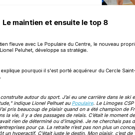
 Le maintien et ensuite le top 8
ien fleuve avec Le Populaire du Centre, le nouveau propri
ionel Peluhet, développe sa stratégie.
 explique pourquoi il s'est porté acquéreur du Cercle Saint-
.
construite autour du sport. J’ai eu une carrière dans le ski et
tude," indique Lionel Pelhuet au
Populaire
. Le Limoges CSP 
. J’ai pris beaucoup de plaisir quand on a été champion de 
ns la vie, il y a des passages de relais. C’était le moment d
y avait rien de déterminé ou d’imaginé. Je ne cherchais pas d
d’entreprises pour ça. La retraite n’est pas non plus un conc
ôt un hyperactif. C’était juste le destin. Mon plaisir, c’est de 