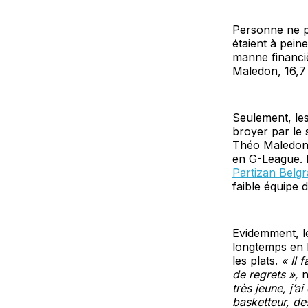
Personne ne p
étaient à pein
manne financiè
Maledon, 16,7 
Seulement, les
broyer par le 
Théo Maledon 
en G-League. B
Partizan Belg
faible équipe d
Evidemment, le
longtemps en E
les plats.
« Il 
de regrets »,
n
très jeune, j’a
basketteur, des