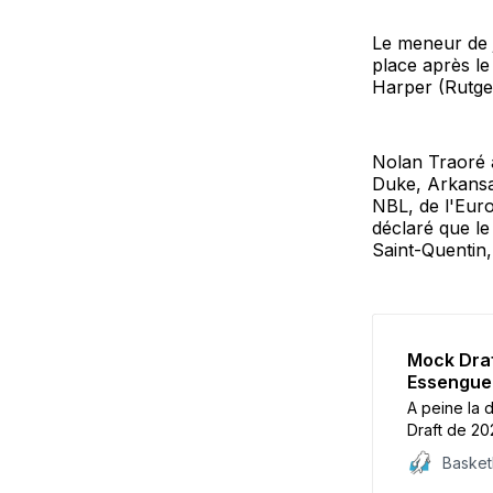
Le meneur de j
place après le
Harper (Rutge
Nolan Traoré a
Duke, Arkansa
NBL, de l'Euro
déclaré que le
Saint-Quentin,
Mock Draf
Essengue
A peine la 
Draft de 20
Baske