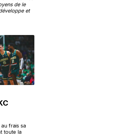
oyens de le
e développe et
OKC
au frais sa
t toute la
.