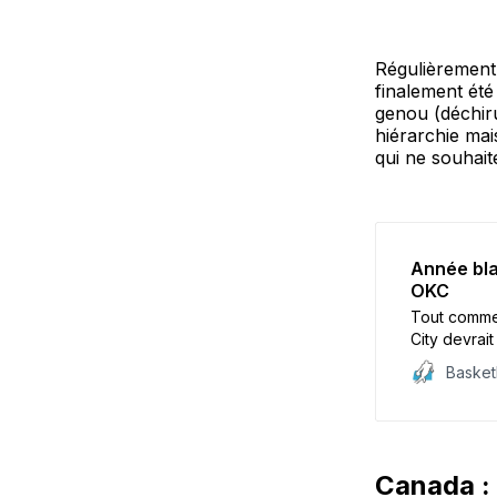
Régulièrement 
finalement été
genou (déchiru
hiérarchie mai
qui ne souhait
Année bla
OKC
Tout comme
City devrait
Topic, fran
Baske
la saison 2
de cette inc
Canada : 