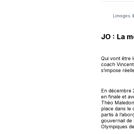
Limoges.
JO : La m
Qui vont être 
coach Vincent 
s’impose réell
En décembre 2
en finale et a
Théo Maledon 
place dans le 
partis à l’abo
gouvernail de 
Olympiques de