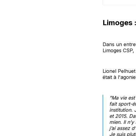
Limoges :
Dans un entret
Limoges CSP, L
Lionel Pelhuet
était à l'agonie
"Ma vie est 
fait sport-é
institution
et 2015. Da
mien. Il n’
j’ai assez 
Je suis plut