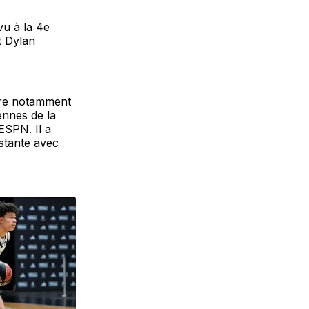
vu à la 4e
t Dylan
rdre notamment
ennes de la
ESPN. Il a
istante avec