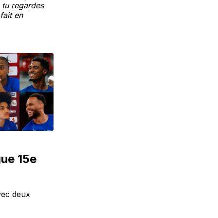
, tu regardes
fait en
gue 15e
vec deux