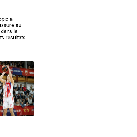
opic a
lessure au
 dans la
s résultats,