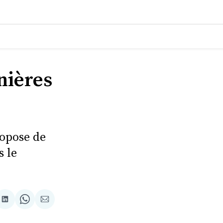
rnières
ropose de
s le
tager
Partager
Share
Partager
sur
on
par
cebook
LinkedIn
WhatsApp
Courriel