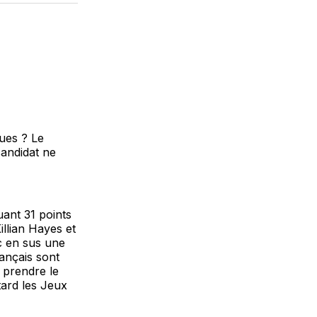
ues ? Le
candidat ne
ant 31 points
llian Hayes et
c en sus une
rançais sont
t prendre le
tard les Jeux