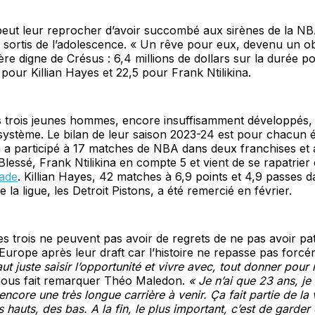
eut leur reprocher d’avoir succombé aux sirènes de la NBA
e sortis de l’adolescence. « Un rêve pour eux, devenu un ob
re digne de Crésus : 6,4 millions de dollars sur la durée 
pour Killian Hayes et 22,5 pour Frank Ntilikina.
 trois jeunes hommes, encore insuffisamment développés, s
système. Le bilan de leur saison 2023-24 est pour chacun 
a participé à 17 matches de NBA dans deux franchises et 
lessé, Frank Ntilikina en compte 5 et vient de se rapatrie
rade
. Killian Hayes, 42 matches à 6,9 points et 4,9 passes d
e la ligue, les Detroit Pistons, a été remercié en février.
s trois ne peuvent pas avoir de regrets de ne pas avoir pat
urope après leur draft car l’histoire ne repasse pas forcé
faut juste saisir l’opportunité et vivre avec, tout donner pour
ous fait remarquer Théo Maledon.
« Je n’ai que 23 ans, je
i encore une très longue carrière à venir. Ça fait partie de la 
 hauts, des bas. A la fin, le plus important, c’est de garder 