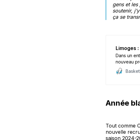
gens et les
soutenir, j’
ça se trans
Limoges : 
Dans un ent
nouveau pro
développe s
Baske
Année bl
Tout comme Ch
nouvelle recru
saison 2024-20