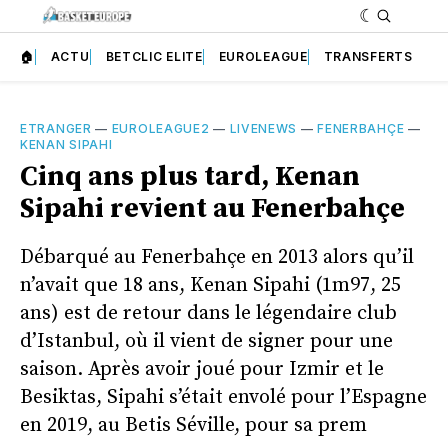
🏠
ACTU
BETCLIC ELITE
EUROLEAGUE
TRANSFERTS
ETRANGER
—
EUROLEAGUE2
—
LIVENEWS
—
FENERBAHÇE
—
KENAN SIPAHI
Cinq ans plus tard, Kenan
Sipahi revient au Fenerbahçe
Débarqué au Fenerbahçe en 2013 alors qu’il
n’avait que 18 ans, Kenan Sipahi (1m97, 25
ans) est de retour dans le légendaire club
d’Istanbul, où il vient de signer pour une
saison. Après avoir joué pour Izmir et le
Besiktas, Sipahi s’était envolé pour l’Espagne
en 2019, au Betis Séville, pour sa prem