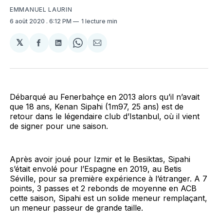
EMMANUEL LAURIN
6 août 2020
. 6:12 PM
1 lecture min
𝕏
Partager
Partager
Share
Partager
sur
sur
on
par
Facebook
LinkedIn
WhatsApp
Courriel
Débarqué au Fenerbahçe en 2013 alors qu’il n’avait
que 18 ans, Kenan Sipahi (1m97, 25 ans) est de
retour dans le légendaire club d’Istanbul, où il vient
de signer pour une saison.
Après avoir joué pour Izmir et le Besiktas, Sipahi
s’était envolé pour l’Espagne en 2019, au Betis
Séville, pour sa première expérience à l’étranger. A 7
points, 3 passes et 2 rebonds de moyenne en ACB
cette saison, Sipahi est un solide meneur remplaçant,
un meneur passeur de grande taille.