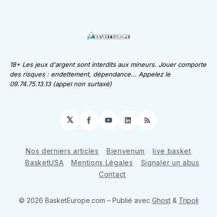
18+ Les jeux d'argent sont interdits aux mineurs. Jouer comporte
des risques : endettement, dépendance... Appelez le
09.74.75.13.13 (appel non surtaxé)
𝕏
Facebook
YouTube
LinkedIn
RSS
Nos derniers articles
Bienvenum
live basket
BasketUSA
Mentions Légales
Signaler un abus
Contact
© 2026 BasketEurope.com
– Publié avec
Ghost
&
Tripoli