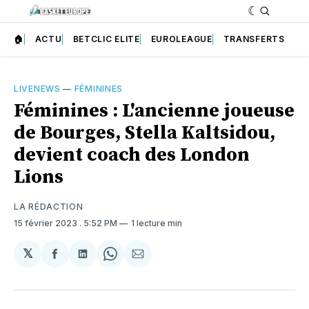
🏠
ACTU
BETCLIC ELITE
EUROLEAGUE
TRANSFERTS
LIVENEWS
—
FÉMININES
Féminines : L'ancienne joueuse
de Bourges, Stella Kaltsidou,
devient coach des London
Lions
LA RÉDACTION
15 février 2023
. 5:52 PM
1 lecture min
𝕏
Partager
Partager
Share
Partager
sur
sur
on
par
Facebook
LinkedIn
WhatsApp
Courriel