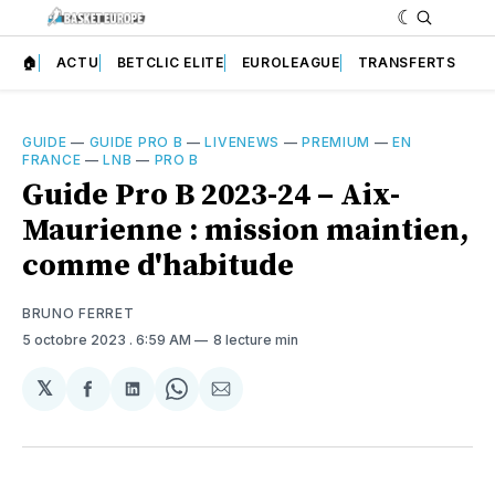
🏠
ACTU
BETCLIC ELITE
EUROLEAGUE
TRANSFERTS
GUIDE
—
GUIDE PRO B
—
LIVENEWS
—
PREMIUM
—
EN
FRANCE
—
LNB
—
PRO B
Guide Pro B 2023-24 – Aix-
Maurienne : mission maintien,
comme d'habitude
BRUNO FERRET
5 octobre 2023
. 6:59 AM
8 lecture min
𝕏
Partager
Partager
Share
Partager
sur
sur
on
par
Facebook
LinkedIn
WhatsApp
Courriel