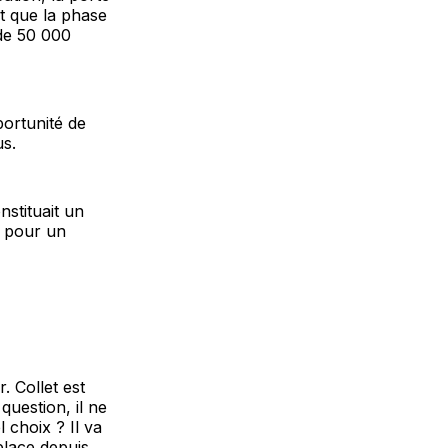
t que la phase
 de 50 000
ortunité de
us.
nstituait un
e pour un
. Collet est
question, il ne
 choix ? Il va
 place depuis