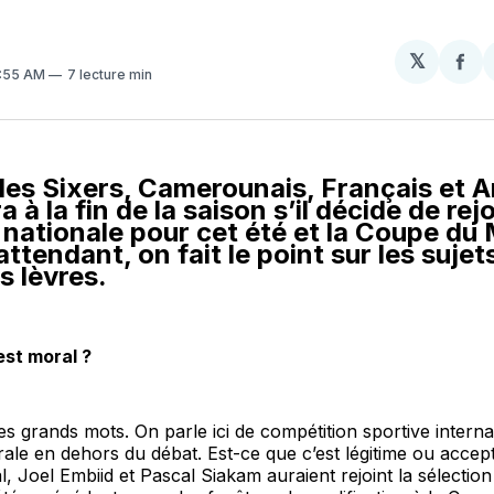
𝕏
Par
0:55 AM
7 lecture min
sur
Fa
des Sixers, Camerounais, Français et A
 à la fin de la saison s’il décide de rej
 nationale pour cet été et la Coupe d
attendant, on fait le point sur les sujet
s lèvres.
est moral ?
les grands mots. On parle ici de compétition sportive intern
rale en dehors du débat. Est-ce que c’est légitime ou acce
, Joel Embiid et Pascal Siakam auraient rejoint la sélecti