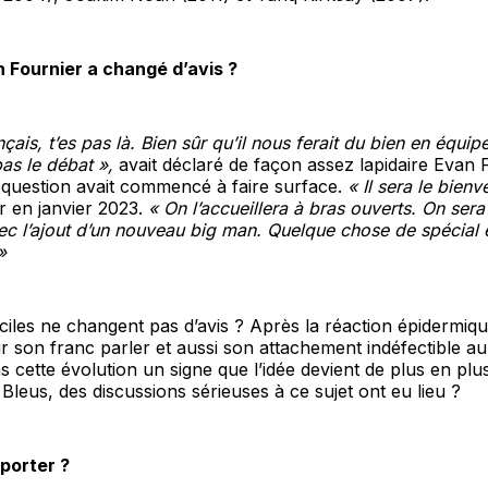
 Fournier a changé d’avis ?
çais, t’es pas là. Bien sûr qu’il nous ferait du bien en équi
pas le débat »,
avait déclaré de façon assez lapidaire Evan F
 question avait commencé à faire surface.
« Il sera le bienv
 en janvier 2023.
« On l’accueillera à bras ouverts. On sera
ec l’ajout d’un nouveau big man. Quelque chose de spécial e
»
ciles ne changent pas d’avis ? Après la réaction épidermiq
 son franc parler et aussi son attachement indéfectible au 
ns cette évolution un signe que l’idée devient de plus en plu
 Bleus, des discussions sérieuses à ce sujet ont eu lieu ?
pporter ?