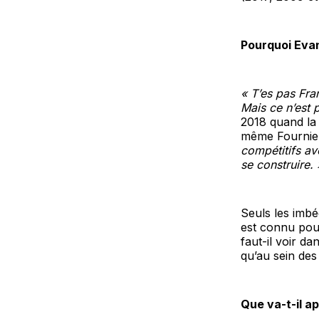
Pourquoi Evan
« T’es pas Fran
Mais ce n’est 
2018 quand la
même Fournier
compétitifs av
se construire. 
Seuls les imbé
est connu pour
faut-il voir da
qu’au sein des
Que va-t-il a