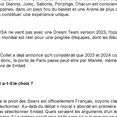
ur Giannis, Jokic, Sabonis, Porzingis. Chacun est conscien
lippines, dans un pays fou du basket et une Arena de plus
 constituer une expérience unique.
 USA ne vient pas avec une Dream Team version 2023, l’opp
e mondial est réel pour une poignée d’équipes, dont les Ble
 Collet a déjà annoncé qu’il considérait que 2023 et 2024 co
 donc, la porte de Paris passe peut-être par Manille, mêm
bre de Embiid.
 a-t-il le choix ?
le pivot des Sixers est officiellement Français, soyons clair
électionner. Au-delà du débat « moral » abordé en première 
s sélectionner Embiid. Quels seraient les arguments d’un tel
équipe ? La victoire serait plus belle sans lui si le groupe en