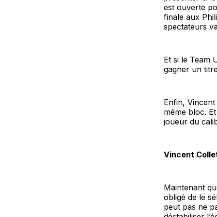
est ouverte po
finale aux Phi
spectateurs va
Et si le Team
gagner un titr
Enfin, Vincent
même bloc. Et
joueur du cali
Vincent Collet
Maintenant que 
obligé de le s
peut pas ne pa
déstabiliser l’