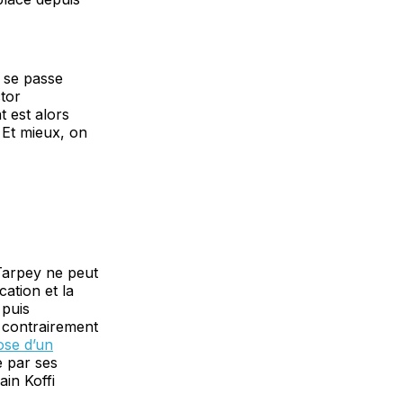
t se passe
ctor
 est alors
. Et mieux, on
 Tarpey ne peut
cation et la
 puis
, contrairement
ose d’un
e par ses
ain Koffi