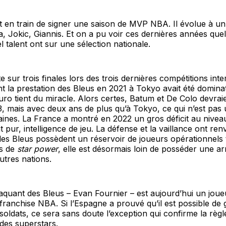
t en train de signer une saison de MVP NBA. Il évolue à un
ka, Jokic, Giannis. Et on a pu voir ces dernières années que
l talent ont sur une sélection nationale.
 sur trois finales lors des trois dernières compétitions inte
t la prestation des Bleus en 2021 à Tokyo avait été dominat
uro tient du miracle. Alors certes, Batum et De Colo devraie
, mais avec deux ans de plus qu’à Tokyo, ce qui n’est pas u
taines. La France a montré en 2022 un gros déficit au niveau
t pur, intelligence de jeu. La défense et la vaillance ont re
es Bleus possèdent un réservoir de joueurs opérationnels 
es de
star power
, elle est désormais loin de posséder une a
tres nations.
taquant des Bleus – Evan Fournier – est aujourd’hui un joueu
 franchise NBA. Si l’Espagne a prouvé qu’il est possible de
oldats, ce sera sans doute l’exception qui confirme la règl
 des superstars.