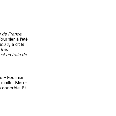
pe de France.
ournier à l’été
enu »
, a dit le
 très
st en train de
ue – Fournier
maillot Bleu –
s concrète. Et