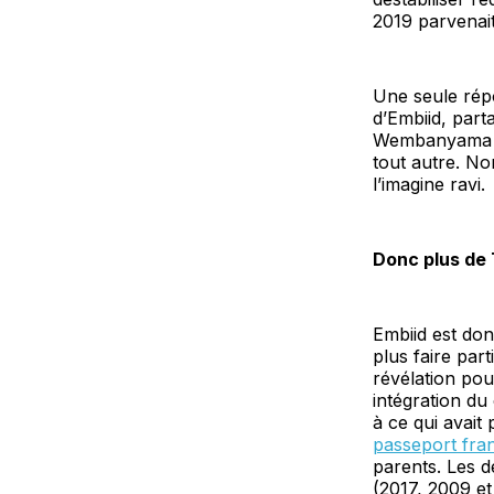
2019 parvenait
Une seule répo
d’Embiid, part
Wembanyama suf
tout autre. Non
l’imagine ravi.
Donc plus de 
Embiid est do
plus faire part
révélation pou
intégration du
à ce qui avait 
passeport fran
parents. Les d
(2017, 2009 et