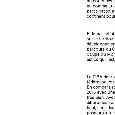
au cours des é
et, comme Luka
participation 
continent pou
Et le basket a
sur le territo
développement
parcours du C
Coupe du Mond
est ce qu’il es
La FIBA devrai
fédération inte
En comparaiso
2015 avec une 
très bien. Ave
différentes sur
final, seuls le
pose aujourd’h