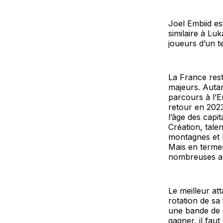
Joel Embiid es
similaire à Lu
joueurs d’un te
La France reste
majeurs. Autan
parcours à l’E
retour en 2023
l’âge des capi
Création, talen
montagnes et l
Mais en term
nombreuses au
Le meilleur at
rotation de sa
une bande de s
gagner, il faut