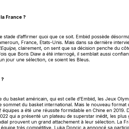
r la France ?
e stade d’affirmer quoi que ce soit. Embiid possède désormai
meroun, France, Etats-Unis. Mais dans sa dernière intervi
’Equipe
, clairement, on sent que sa décision penche du côt
fois que Boris Diaw a été interrogé, il semblait aussi confian
un jour une sélection, ce soient les Bleus.
 ?
e du basket américain, qui est celle d’Embiid, les Jeux Oly
le sommet du basket international. Mais le nouveau format
équipes a été une réussite formidable en Chine en 2019. D
022 qui a présenté un plateau de superstar inédit, les plus
ial prouvent un grand attachement à leur sélection. La Fr
équipe très compétitive, Luka Doncic a annoncé sa particip