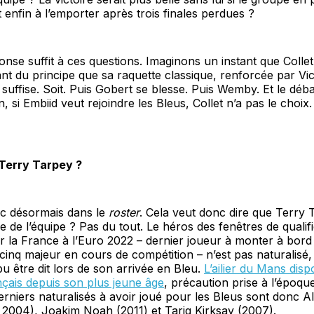
 enfin à l’emporter après trois finales perdues ?
nse suffit à ces questions. Imaginons un instant que Colle
ant du principe que sa raquette classique, renforcée par Vi
fise. Soit. Puis Gobert se blesse. Puis Wemby. Et le débat
, si Embiid veut rejoindre les Bleus, Collet n’a pas le choix
Terry Tarpey ?
nc désormais dans le
roster
. Cela veut donc dire que Terry
ie de l’équipe ? Pas du tout. Le héros des fenêtres de qualifi
r la France à l’Euro 2022 – dernier joueur à monter à bord
 cinq majeur en cours de compétition – n’est pas naturalisé
pu être dit lors de son arrivée en Bleu.
L’ailier du Mans disp
çais depuis son plus jeune âge
, précaution prise à l’époqu
erniers naturalisés à avoir joué pour les Bleus sont donc Al
 2004), Joakim Noah (2011) et Tariq Kirksay (2007).