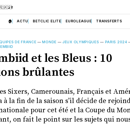
🏠
ACTU
BETCLIC ELITE
EUROLEAGUE
TRANSFERTS
QUIPES DE FRANCE
—
MONDE
—
JEUX OLYMPIQUES
—
PARIS 2024
 EMBIID
mbiid et les Bleus : 10
ions brûlantes
des Sixers, Camerounais, Français et Amé
à la fin de la saison s’il décide de rejoin
 nationale pour cet été et la Coupe du Mo
nt, on fait le point sur les sujets qui nou