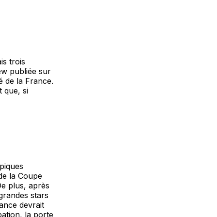
s trois
ew publiée sur
é de la France.
t que, si
mpiques
 de la Coupe
e plus, après
 grandes stars
ance devrait
ation, la porte