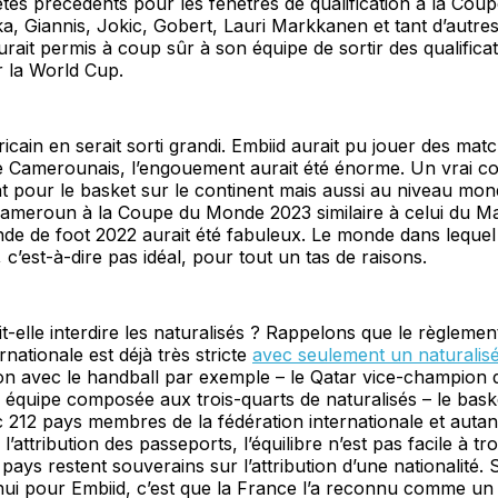
tés précédents pour les fenêtres de qualification à la Co
, Giannis, Jokic, Gobert, Lauri Markkanen et tant d’autres l
aurait permis à coup sûr à son équipe de sortir des qualifica
r la World Cup.
fricain en serait sorti grandi. Embiid aurait pu jouer des mat
ire Camerounais, l’engouement aurait été énorme. Un vrai c
 pour le basket sur le continent mais aussi au niveau mond
ameroun à la Coupe du Monde 2023 similaire à celui du Ma
e de foot 2022 aurait été fabuleux. Le monde dans lequel
t, c’est-à-dire pas idéal, pour tout un tas de raisons.
t-elle interdire les naturalisés ? Rappelons que le règlemen
rnationale est déjà très stricte
avec seulement un naturalis
n avec le handball par exemple – le Qatar vice-champion
équipe composée aux trois-quarts de naturalisés – le baske
c 212 pays membres de la fédération internationale et autant
 l’attribution des passeports, l’équilibre n’est pas facile à t
s pays restent souverains sur l’attribution d’une nationalité. 
ui pour Embiid, c’est que la France l’a reconnu comme un 