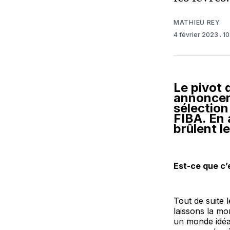
MATHIEU REY
4 février 2023
. 1
Le pivot 
annoncera
sélection
FIBA. En 
brûlent le
Est-ce que c’
Tout de suite 
laissons la mo
un monde idéal