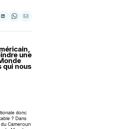
tager
Partager
Share
Partager
sur
on
par
cebook
LinkedIn
WhatsApp
Courriel
méricain,
oindre une
u Monde
s qui nous
ationale donc
ptable ? Dans
on du Cameroun