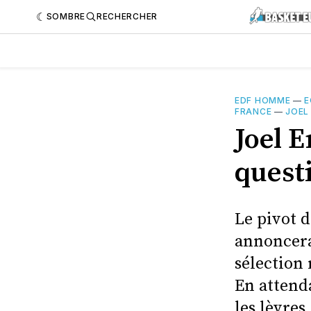
SOMBRE
RECHERCHER
EDF HOMME
—
E
FRANCE
—
JOEL
Joel E
quest
Le pivot 
annoncera 
sélection
En attenda
les lèvres.