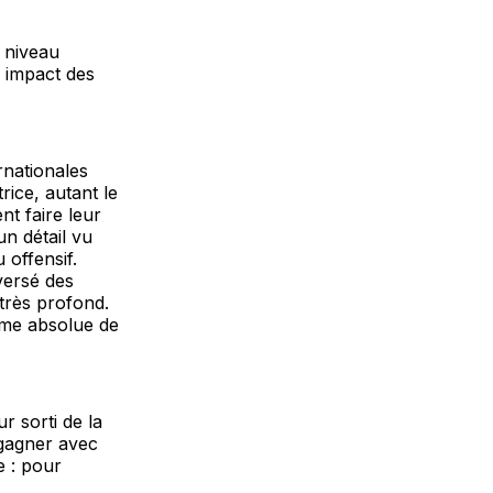
 niveau
l impact des
rnationales
rice, autant le
nt faire leur
n détail vu
 offensif.
nversé des
très profond.
rme absolue de
r sorti de la
 gagner avec
e : pour