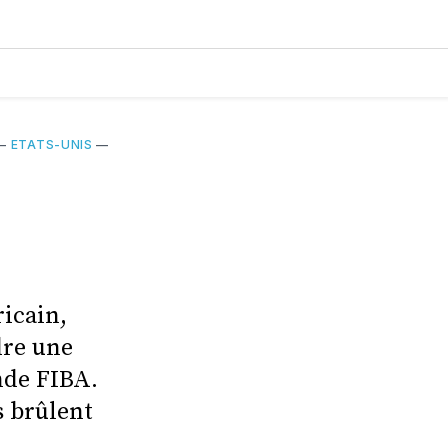
—
ETATS-UNIS
—
ricain,
dre une
nde FIBA.
s brûlent