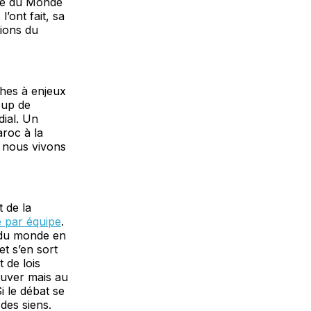
upe du Monde
’ont fait, sa
tions du
ches à enjeux
oup de
ial. Un
roc à la
 nous vivons
t de la
é par équipe
.
 du monde en
t s’en sort
 de lois
rouver mais au
Si le débat se
des siens.