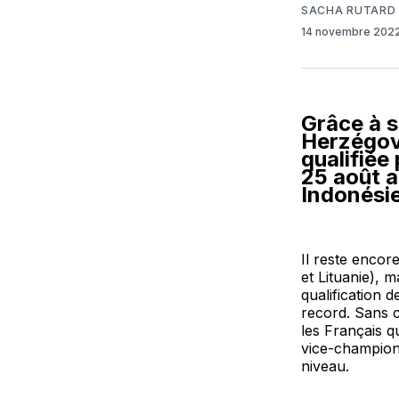
SACHA RUTARD
14 novembre 202
Grâce à s
Herzégov
qualifiée
25 août a
Indonésie
Il reste encor
et Lituanie), 
qualification 
record. Sans c
les Français q
vice-champion 
niveau.