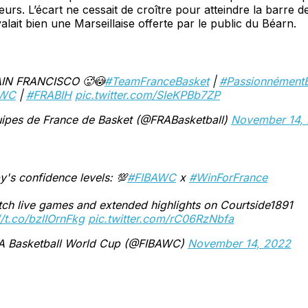
eurs. L’écart ne cessait de croître pour atteindre la barre d
alait bien une Marseillaise offerte par le public du Béarn.
IN FRANCISCO 🥵😳
#TeamFranceBasket
|
#Passionnément
AWC
|
#FRABIH
pic.twitter.com/SIeKPBb7ZP
ipes de France de Basket (@FRABasketball)
November 14,
's confidence levels: 💯
#FIBAWC
x
#WinForFrance
ch live games and extended highlights on Courtside1891
//t.co/bzlIOrnFkg
pic.twitter.com/rC06RzNbfa
A Basketball World Cup (@FIBAWC)
November 14, 2022