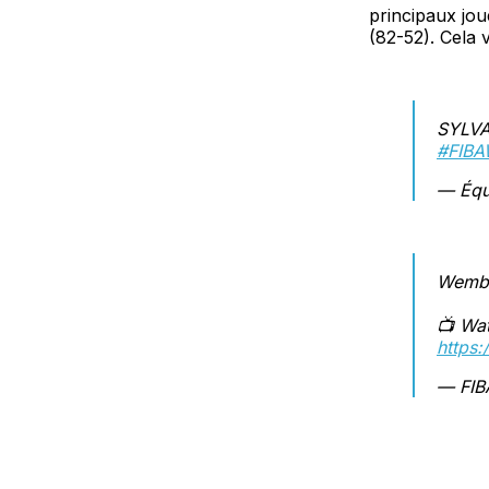
principaux jou
(82-52). Cela v
SYLVA
#FIB
— Équ
Wemby
📺 Wat
https:
— FIB