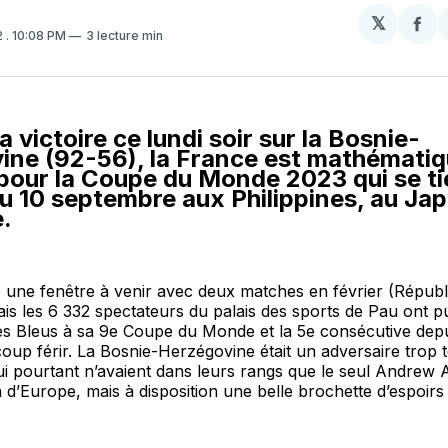
𝕏
Par
2
. 10:08 PM
3 lecture min
sur
Fa
a victoire ce lundi soir sur la Bosnie-
ine (92-56), la France est mathémati
 pour la Coupe du Monde 2023 qui se t
u 10 septembre aux Philippines, au Jap
.
e une fenêtre à venir avec deux matches en février (Répub
mais les 6 332 spectateurs du palais des sports de Pau ont pu
des Bleus à sa 9e Coupe du Monde et la 5e consécutive dep
oup férir. La Bosnie-Herzégovine était un adversaire trop 
ui pourtant n’avaient dans leurs rangs que le seul Andrew
d’Europe, mais à disposition une belle brochette d’espoirs