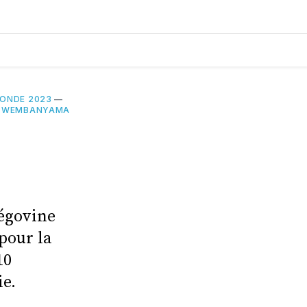
ONDE 2023
—
R WEMBANYAMA
zégovine
pour la
10
ie.