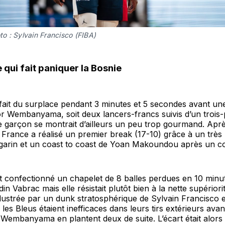
to : Sylvain Francisco (FIBA)
qui fait paniquer la Bosnie
fait du surplace pendant 3 minutes et 5 secondes avant une
or Wembanyama, soit deux lancers-francs suivis d’un trois-
e garçon se montrait d’ailleurs un peu trop gourmand. Apr
la France a réalisé un premier break (17-10) grâce à un trè
arin et un coast to coast de Yoan Makoundou après un co
t confectionné un chapelet de 8 balles perdues en 10 minu
in Vabrac mais elle résistait plutôt bien à la nette supériori
llustrée par un dunk stratosphérique de Sylvain Francisco 
e les Bleus étaient inefficaces dans leurs tirs extérieurs ava
 Wembanyama en plantent deux de suite. L’écart était alor