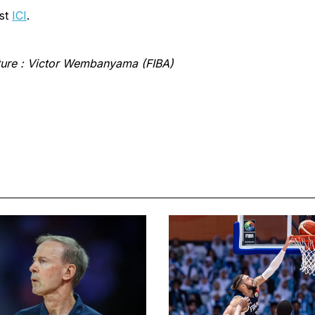
est
ICI
.
ture : Victor Wembanyama (FIBA)