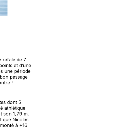
 rafale de 7
points et d’une
ès une période
s bon passage
ntre !
tes dont 5
té athlétique
et son 1,79 m.
nt que Nicolas
s monté à +16