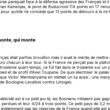
nie paniquait face à la défense agressive des Français et il f
nan Kamenjas, le pivot de Buducnost (14 points en 17 minu
 pour qu’elle ne concède que 13 points de débours à la mi
monte, qui monte
çais était parfois brouillon mais il avait le mérite de mettre
urs chacun à leur tour. Si la France ne perçait pas le plaf
troisième quart-temps, ce fut fait dans le troisième sur un p
pied et de profil d’Axel Toupane. De quoi électriser le palai
t que Victor Wembanyama en mettait un lui aussi ; une mar
 de Boulogne-Levallois contre Limoges.
 débridé est à ce petit jeu-là, les Bosniens n’étaient pas ga
 perdues et leur 4/24 à trois-points. Ce petit pays de 3,2 mi
a évidemment pas les réserves de la France quand elle est p