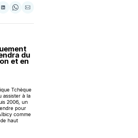
tager
Partager
Share
Partager
sur
on
par
cebook
LinkedIn
WhatsApp
Courriel
quement
iendra du
on et en
lique Tchèque
 assister à la
uis 2006, un
tendre pour
 Albicy comme
 de haut