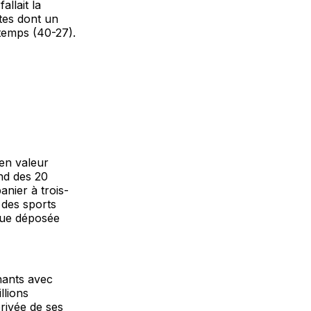
allait la
tes dont un
-temps (40-27).
 en valeur
ond des 20
anier à trois-
s des sports
que déposée
gnants avec
llions
rivée de ses