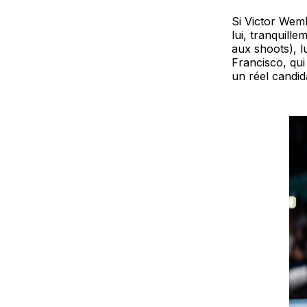
Si Victor Wemb
lui, tranquill
aux shoots), lu
Francisco, qui
un réel candi