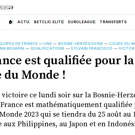
🏠
ACTU
BETCLIC ELITE
EUROLEAGUE
TRANSFERTS
QUIPES DE FRANCE
—
UNE
—
BOSNIE-HERZÉGOVINE
—
COUPE DU M
NN BEGARIN
—
QUALIFICATIONS
—
SYLVAIN FRANCISCO
—
VICTO
nce est qualifiée pour la
 du Monde !
 victoire ce lundi soir sur la Bosnie-Her
la France est mathématiquement qualifiée 
Monde 2023 qui se tiendra du 25 août au 
 aux Philippines, au Japon et en Indonés