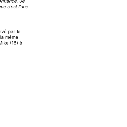
confiance. Je
ue c’est l’une
rvé par le
c la même
Mike (18) à