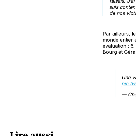
faisais. J’a
suis conten
de nos vict
Par ailleurs, 
monde entier 
évaluation : 6
Bourg et Géral
Une vr
pic.t
— Cho
Lire aussi...