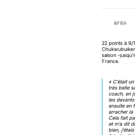
©FIBA
22 points à 9
Chukwubuike
saison -jusqu'i
France.
« C’était u
très belle 
coach, en j
les devants
ensuite en 
arracher la
Cela fait p
et m’a dit d
bien, j’étai