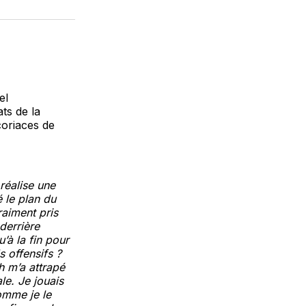
sur
on
par
cebook
LinkedIn
WhatsApp
Courriel
el
ts de la
coriaces de
 réalise une
 le plan du
aiment pris
derrière
’à la fin pour
 offensifs ?
h m’a attrapé
ale. Je jouais
comme je le