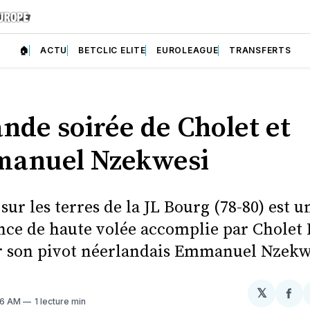
🏠
ACTU
BETCLIC ELITE
EUROLEAGUE
TRANSFERTS
nde soirée de Cholet et
anuel Nzekwesi
sur les terres de la JL Bourg (78-80) est u
ce de haute volée accomplie par Cholet 
r son pivot néerlandais Emmanuel Nzekw
𝕏
Par
26 AM
1 lecture min