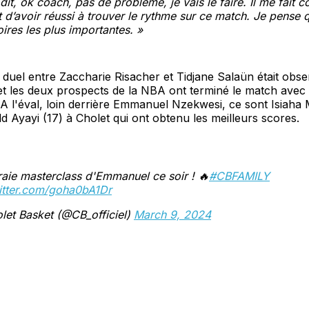
i dit, ok coach, pas de problème, je vais le faire. Il me fait 
t d’avoir réussi à trouver le rythme sur ce match. Je pense q
oires les plus importantes. »
le duel entre Zaccharie Risacher et Tidjane Salaün était obse
et les deux prospects de la NBA ont terminé le match ave
. A l'éval, loin derrière Emmanuel Nzekwesi, ce sont Isiaha 
d Ayayi (17) à Cholet qui ont obtenu les meilleurs scores.
aie masterclass d'Emmanuel ce soir ! 🔥
#CBFAMILY
witter.com/goha0bA1Dr
let Basket (@CB_officiel)
March 9, 2024