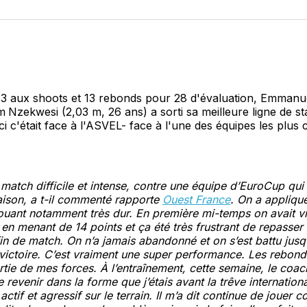
sur
Fa
/13 aux shoots et 13 rebonds pour 28 d'évaluation, Emmanu
m
Nzekwesi (2,03 m, 26 ans) a sorti sa meilleure ligne de sta
ci c'était face à l'ASVEL- face à l'une des équipes les plus 
n match difficile et intense, contre une équipe d’EuroCup qui
saison, a t-il commenté rapporte
Ouest France
. On a appliqué
ouant notamment très dur. En première mi-temps on avait vr
 en menant de 14 points et ça été très frustrant de repasser 
fin de match. On n’a jamais abandonné et on s’est battu jusqu
 victoire. C’est vraiment une super performance. Les rebonds
artie de mes forces. À l’entraînement, cette semaine, le coac
e revenir dans la forme que j’étais avant la trêve internation
s actif et agressif sur le terrain. Il m’a dit continue de jouer 