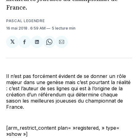
France.
PASCAL LEGENDRE
16 mai 2018
. 6:59 AM
5 lecture min
𝕏
Partager
Partager
Share
Partager
sur
sur
on
par
Facebook
LinkedIn
WhatsApp
Courriel
Il n’est pas forcément évident de se donner un rôle
majeur dans une genèse mais c’est pourtant la réalité
: c’est l’auteur de ses lignes qui est à l’origine de la
création d’un référendum qui détermine chaque
saison les meilleures joueuses du championnat de
France.
[arm_restrict_content plan= »registered, » type=
»show »]