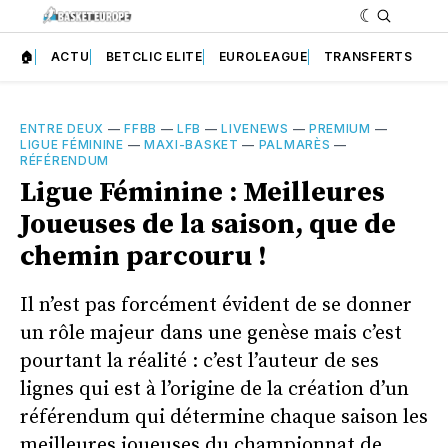
🏠
ACTU
BETCLIC ELITE
EUROLEAGUE
TRANSFERTS
ENTRE DEUX
—
FFBB
—
LFB
—
LIVENEWS
—
PREMIUM
—
LIGUE FÉMININE
—
MAXI-BASKET
—
PALMARÈS
—
RÉFÉRENDUM
Ligue Féminine : Meilleures
Joueuses de la saison, que de
chemin parcouru !
Il n’est pas forcément évident de se donner
un rôle majeur dans une genèse mais c’est
pourtant la réalité : c’est l’auteur de ses
lignes qui est à l’origine de la création d’un
référendum qui détermine chaque saison les
meilleures joueuses du championnat de