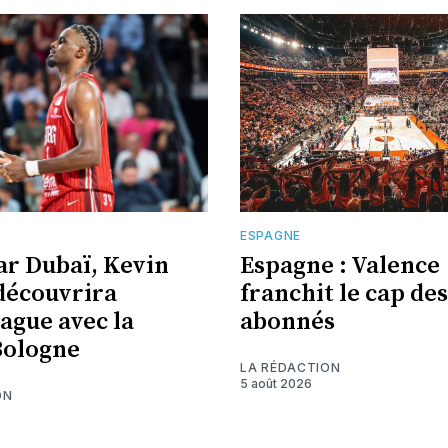
E
ESPAGNE
ar Dubaï, Kevin
Espagne : Valence
découvrira
franchit le cap des
eague avec la
abonnés
Bologne
LA RÉDACTION
5 août 2026
ON