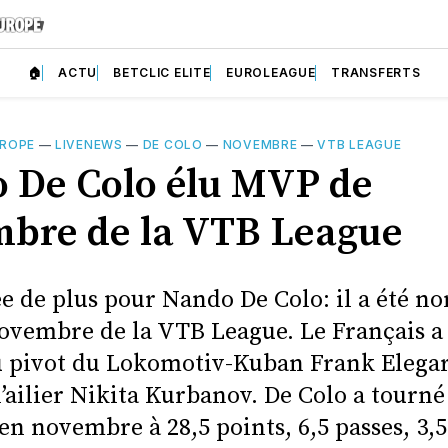
🏠
ACTU
BETCLIC ELITE
EUROLEAGUE
TRANSFERTS
ROPE
—
LIVENEWS
—
DE COLO
—
NOVEMBRE
—
VTB LEAGUE
 De Colo élu MVP de
bre de la VTB League
e de plus pour Nando De Colo: il a été 
vembre de la VTB League. Le Français a 
u pivot du Lokomotiv-Kuban Frank Elegar
l’ailier Nikita Kurbanov. De Colo a tourné
n novembre à 28,5 points, 6,5 passes, 3,