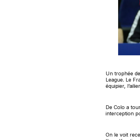
Un trophée de
League. Le Fr
équipier, l’ail
De Colo a tou
interception p
On le voit rec