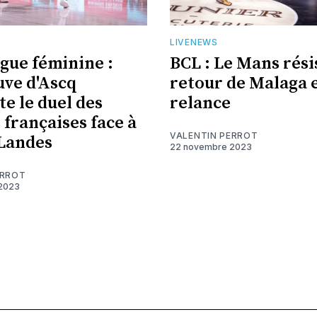
LIVENEWS
gue féminine :
BCL : Le Mans rési
uve d'Ascq
retour de Malaga e
e le duel des
relance
 françaises face à
VALENTIN PERROT
Landes
22 novembre 2023
ERROT
2023