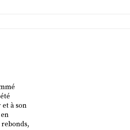
nommé
été
 et à son
 en
5 rebonds,