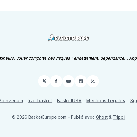
 mineurs. Jouer comporte des risques : endettement, dépendance... Appe
𝕏
Facebook
YouTube
LinkedIn
RSS
Bienvenum
live basket
BasketUSA
Mentions Légales
Si
© 2026 BasketEurope.com
– Publié avec
Ghost
&
Tripoli