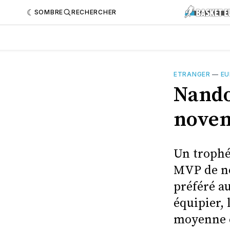
SOMBRE
RECHERCHER
ETRANGER
—
EU
Nando
novem
Un trophé
MVP de no
préféré a
équipier, 
moyenne e