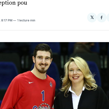
ception pou
𝕏
Par
. 8:17 PM
1 lecture min
sur
Fa