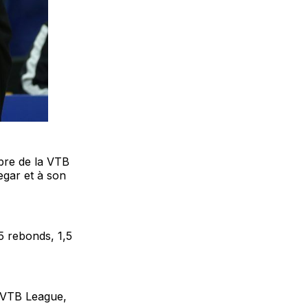
bre de la VTB
egar et à son
5 rebonds, 1,5
a VTB League,