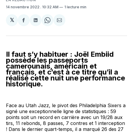
14 novembre 2022
. 10:32 AM
1 lecture min
𝕏
Partager
Partager
Share
Partager
sur
sur
on
par
Facebook
LinkedIn
WhatsApp
Courriel
Il faut s’y habituer : Joël Embiid
possède les passeports
camerounais, américain et
français, et c’est à ce titre qu’il a
réalisé cette nuit une performance
historique.
Face au Utah Jazz, le pivot des Philadelphia Sixers a
signé une exceptionnelle ligne de statistiques : 59
points soit un record en carrière avec un 19/28 aux
tirs, 11 rebonds, 8 passes, 7 contres et 1 interception
! Dans le dernier quart-temps, il a marqué 26 des 27