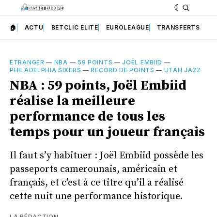
🏠
ACTU
BETCLIC ELITE
EUROLEAGUE
TRANSFERTS
ETRANGER
—
NBA
—
59 POINTS
—
JOËL EMBIID
—
PHILADELPHIA SIXERS
—
RECORD DE POINTS
—
UTAH JAZZ
NBA : 59 points, Joël Embiid
réalise la meilleure
performance de tous les
temps pour un joueur français
Il faut s’y habituer : Joël Embiid possède les
passeports camerounais, américain et
français, et c’est à ce titre qu’il a réalisé
cette nuit une performance historique.
LA RÉDACTION