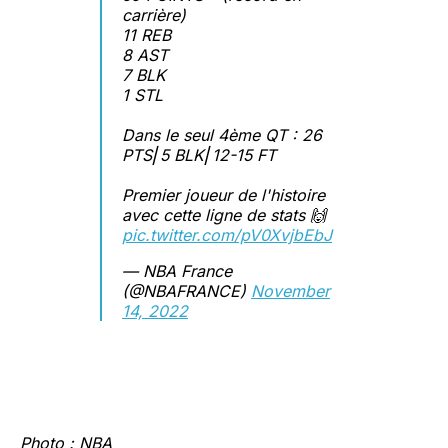
carrière)
11 REB
8 AST
7 BLK
1 STL
Dans le seul 4ème QT : 26
PTS⎜5 BLK⎜12-15 FT
Premier joueur de l'histoire
avec cette ligne de stats 🙌
pic.twitter.com/pV0XvjbEbJ
— NBA France
(@NBAFRANCE)
November
14, 2022
Photo : NBA