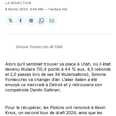
LA RÉDACTION
8 février 2024
. 9:06 AM
1 lecture min
𝕏
Partager
Partager
Share
Partager
sur
sur
on
par
Facebook
LinkedIn
WhatsApp
Courriel
Simone Fontecchio © FIBA
Alors qu’il semblait trouver sa place à Utah, où il était
devenu titulaire (10,4 points à 44 % aux, 4,3 rebonds
et 2,0 passes lors de ses 34 titularisations), Simone
Fontecchio va changer d’air. L’ailier italien a été
envoyé ce mercredi à Detroit et y retrouvera son
compatriote Danilo Gallinari.
Pour le récupérer, les Pistons ont renoncé à Kevin
Knox, un second tour de draft 2024, ainsi que les