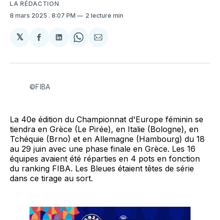
LA RÉDACTION
8 mars 2025
. 8:07 PM
2 lecture min
𝕏
Partager
Partager
Share
Partager
sur
sur
on
par
Facebook
LinkedIn
WhatsApp
Courriel
©FIBA
La 40e édition du Championnat d'Europe féminin se
tiendra en Grèce (Le Pirée), en Italie (Bologne), en
Tchéquie (Brno) et en Allemagne (Hambourg) du 18
au 29 juin avec une phase finale en Grèce. Les 16
équipes avaient été réparties en 4 pots en fonction
du ranking FIBA. Les Bleues étaient têtes de série
dans ce tirage au sort.