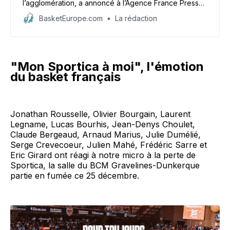
l’agglomération, a annoncé à l’Agence France Presse,
que la salle du club de handball de Dunkerque va
BasketEurope.com
La rédaction
être fin prête pour accueillir les matches du BCM
Gravelines-Gravelines.
"Mon Sportica à moi", l'émotion
du basket français
Jonathan Rousselle, Olivier Bourgain, Laurent
Legname, Lucas Bourhis, Jean-Denys Choulet,
Claude Bergeaud, Arnaud Marius, Julie Dumélié,
Serge Crevecoeur, Julien Mahé, Frédéric Sarre et
Eric Girard ont réagi à notre micro à la perte de
Sportica, la salle du BCM Gravelines-Dunkerque
partie en fumée ce 25 décembre.