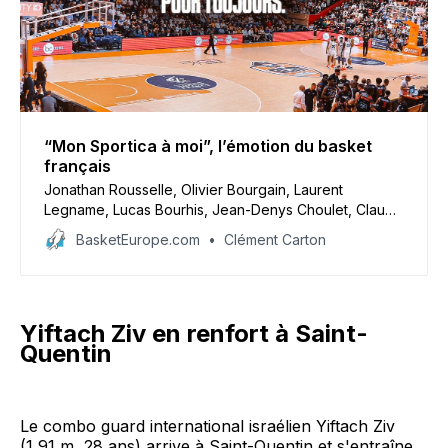
“Mon Sportica à moi”, l’émotion du basket
français
Jonathan Rousselle, Olivier Bourgain, Laurent
Legname, Lucas Bourhis, Jean-Denys Choulet, Claude
Bergeaud, Arnaud Marius, Julie Dumélié, Serge
BasketEurope.com
Clément Carton
Crevecoeur, Julien Mahé et Eric Girard ont réagi à
notre micro à la perte de Sportica, la salle du BCM
Gravelines-Dunkerque partie en fumée ce 25
décembre.
Yiftach Ziv en renfort à Saint-
Quentin
Le combo guard international israélien Yiftach Ziv
(1,91 m, 28 ans) arrive à Saint-Quentin et s'entraîne