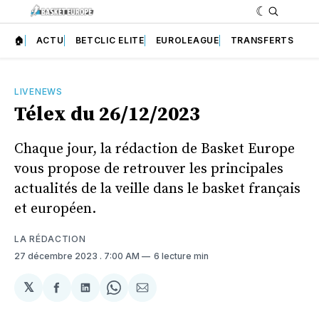
🏠
ACTU
BETCLIC ELITE
EUROLEAGUE
TRANSFERTS
LIVENEWS
Télex du 26/12/2023
Chaque jour, la rédaction de Basket Europe
vous propose de retrouver les principales
actualités de la veille dans le basket français
et européen.
LA RÉDACTION
27 décembre 2023
. 7:00 AM
6 lecture min
𝕏
Partager
Partager
Share
Partager
sur
sur
on
par