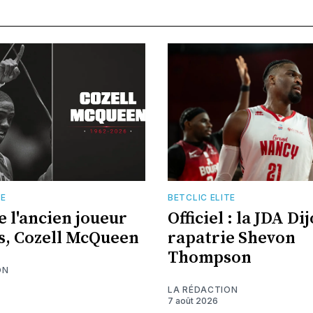
TE
BETCLIC ELITE
e l'ancien joueur
Officiel : la JDA Di
s, Cozell McQueen
rapatrie Shevon
Thompson
ON
LA RÉDACTION
7 août 2026