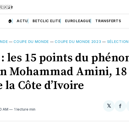
🏠
ACTU
BETCLIC ELITE
EUROLEAGUE
TRANSFERTS
NDE
—
COUPE DU MONDE
—
COUPE DU MONDE 2023
—
SÉLECTION
 : les 15 points du phén
en Mohammad Amini, 18 
 la Côte d’Ivoire
𝕏
Par
00 AM
1 lecture min
sur
Fa