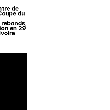
ntre de
 Coupe du
3 rebonds,
tion en 29
Ivoire