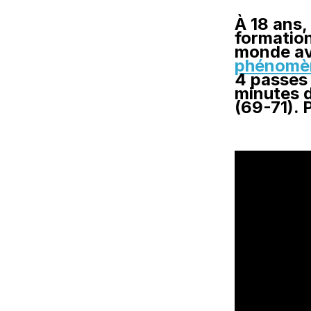
À 18 ans
formation
monde av
phénomè
4 passes 
minutes d
(69-71). 