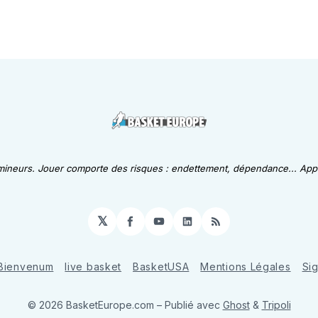
 mineurs. Jouer comporte des risques : endettement, dépendance... Appe
𝕏
Facebook
YouTube
LinkedIn
RSS
Bienvenum
live basket
BasketUSA
Mentions Légales
Si
© 2026 BasketEurope.com
– Publié avec
Ghost
&
Tripoli