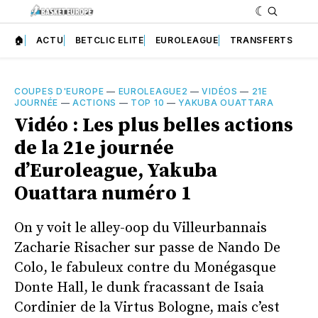
🏠
ACTU
BETCLIC ELITE
EUROLEAGUE
TRANSFERTS
COUPES D'EUROPE
—
EUROLEAGUE2
—
VIDÉOS
—
21E
JOURNÉE
—
ACTIONS
—
TOP 10
—
YAKUBA OUATTARA
Vidéo : Les plus belles actions
de la 21e journée
d’Euroleague, Yakuba
Ouattara numéro 1
On y voit le alley-oop du Villeurbannais
Zacharie Risacher sur passe de Nando De
Colo, le fabuleux contre du Monégasque
Donte Hall, le dunk fracassant de Isaia
Cordinier de la Virtus Bologne, mais c’est