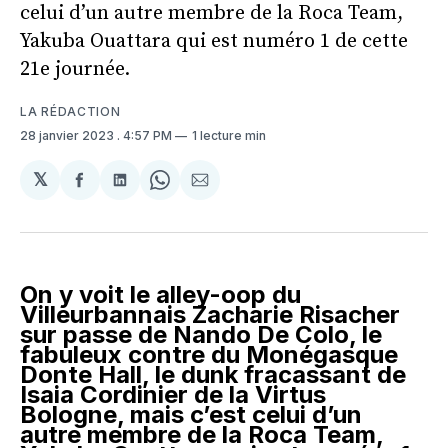
celui d’un autre membre de la Roca Team,
Yakuba Ouattara qui est numéro 1 de cette
21e journée.
LA RÉDACTION
28 janvier 2023
. 4:57 PM
1 lecture min
𝕏
Partager
Partager
Share
Partager
sur
sur
on
par
Facebook
LinkedIn
WhatsApp
Courriel
On y voit le alley-oop du
Villeurbannais Zacharie Risacher
sur passe de Nando De Colo, le
fabuleux contre du Monégasque
Donte Hall, le dunk fracassant de
Isaia Cordinier de la Virtus
Bologne, mais c’est celui d’un
autre membre de la Roca Team,