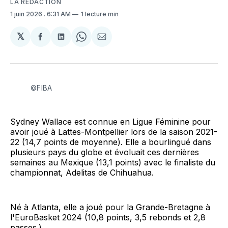
LA RÉDACTION
1 juin 2026
. 6:31 AM
1 lecture min
𝕏
Partager
Partager
Share
Partager
sur
sur
on
par
Facebook
LinkedIn
WhatsApp
Courriel
©FIBA
Sydney Wallace est connue en Ligue Féminine pour
avoir joué à Lattes-Montpellier lors de la saison 2021-
22 (14,7 points de moyenne). Elle a bourlingué dans
plusieurs pays du globe et évoluait ces dernières
semaines au Mexique (13,1 points) avec le finaliste du
championnat, Adelitas de Chihuahua.
Né à Atlanta, elle a joué pour la Grande-Bretagne à
l'EuroBasket 2024 (10,8 points, 3,5 rebonds et 2,8
passes.)