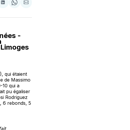
tager
Partager
Share
Partager
sur
on
par
cebook
LinkedIn
WhatsApp
Courriel
rnées -
à
 Limoges
 qui étaient
ipe de Massimo
0-10 qui a
it pu égaliser
Desi Rodriguez
, 6 rebonds, 5
ait