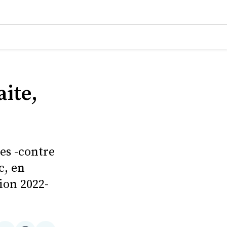
ite,
ées -contre
c, en
ion 2022-