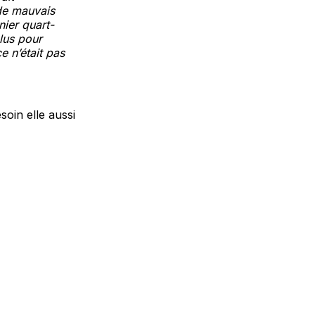
de mauvais
nier quart-
lus pour
e n’était pas
oin elle aussi