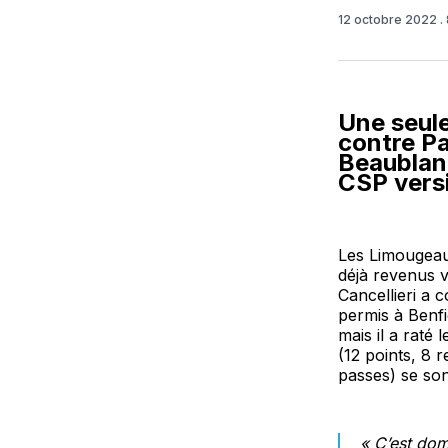
12 octobre 2022
.
Une seule
contre Pa
Beaublan
CSP vers
Les Limougeaud
déjà revenus v
Cancellieri a 
permis à Benfi
mais il a raté 
(12 points, 8 
passes) se son
« C’est dom