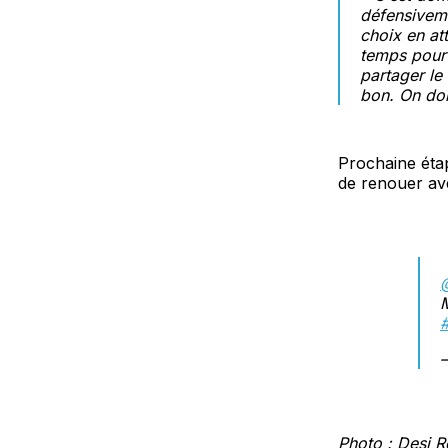
défensiveme
choix en att
temps pour 
partager le 
bon. On doi
Prochaine étap
de renouer ave
M
#
Photo : Desi R