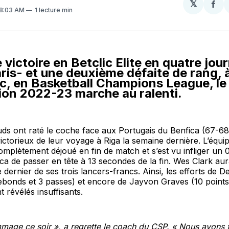
𝕏
Par
 8:03 AM
1 lecture min
sur
Fa
 victoire en Betclic Elite en quatre jou
ris- et une deuxième défaite de rang, 
c, en Basketball Champions League, le
ion 2022-23 marche au ralenti.
s ont raté le coche face aux Portugais du Benfica (67-68),
ictorieux de leur voyage à Riga la semaine dernière. L’équ
complètement déjoué en fin de match et s’est vu infliger un 
ca de passer en tête à 13 secondes de la fin. Wes Clark aura
le dernier de ses trois lancers-francs. Ainsi, les efforts de 
rebonds et 3 passes) et encore de Jayvon Graves (10 points
t révélés insuffisants.
mage ce soir », a regrette le coach du CSP. « Nous avons f