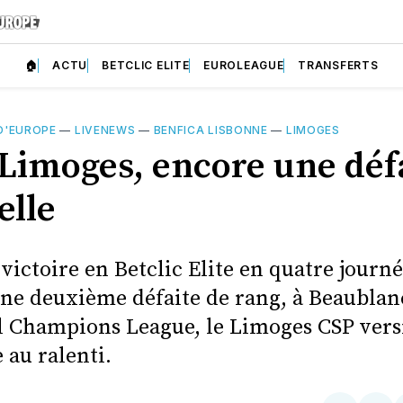
🏠
ACTU
BETCLIC ELITE
EUROLEAGUE
TRANSFERTS
D'EUROPE
—
LIVENEWS
—
BENFICA LISBONNE
—
LIMOGES
 Limoges, encore une défa
elle
victoire en Betclic Elite en quatre journ
 une deuxième défaite de rang, à Beaublan
l Champions League, le Limoges CSP vers
 au ralenti.