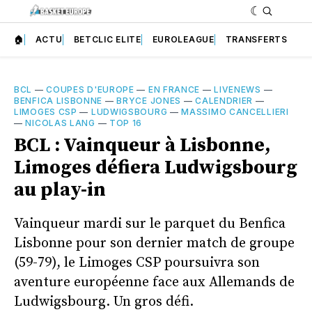
🏠
ACTU
BETCLIC ELITE
EUROLEAGUE
TRANSFERTS
BCL
—
COUPES D'EUROPE
—
EN FRANCE
—
LIVENEWS
—
BENFICA LISBONNE
—
BRYCE JONES
—
CALENDRIER
—
LIMOGES CSP
—
LUDWIGSBOURG
—
MASSIMO CANCELLIERI
—
NICOLAS LANG
—
TOP 16
BCL : Vainqueur à Lisbonne,
Limoges défiera Ludwigsbourg
au play-in
Vainqueur mardi sur le parquet du Benfica
Lisbonne pour son dernier match de groupe
(59-79), le Limoges CSP poursuivra son
aventure européenne face aux Allemands de
Ludwigsbourg. Un gros défi.