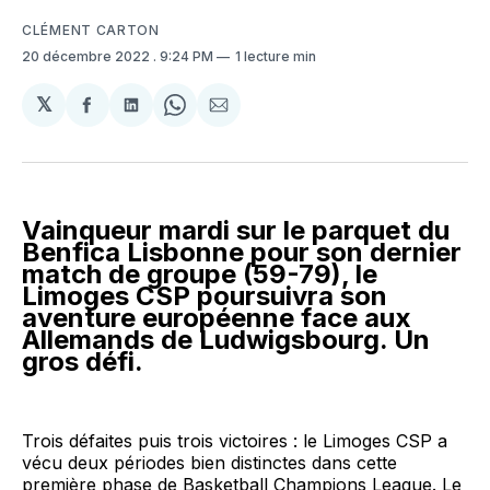
CLÉMENT CARTON
20 décembre 2022
. 9:24 PM
1 lecture min
𝕏
Partager
Partager
Share
Partager
sur
sur
on
par
Facebook
LinkedIn
WhatsApp
Courriel
Vainqueur mardi sur le parquet du
Benfica Lisbonne pour son dernier
match de groupe (59-79), le
Limoges CSP poursuivra son
aventure européenne face aux
Allemands de Ludwigsbourg. Un
gros défi.
Trois défaites puis trois victoires : le Limoges CSP a
vécu deux périodes bien distinctes dans cette
première phase de Basketball Champions League. Le