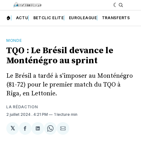
🏠
ACTU
BETCLIC ELITE
EUROLEAGUE
TRANSFERTS
MONDE
TQO : Le Brésil devance le
Monténégro au sprint
Le Brésil a tardé à s'imposer au Monténégro
(81-72) pour le premier match du TQO à
Riga, en Lettonie.
LA RÉDACTION
2 juillet 2024
. 4:21 PM
1 lecture min
𝕏
Partager
Partager
Share
Partager
sur
sur
on
par