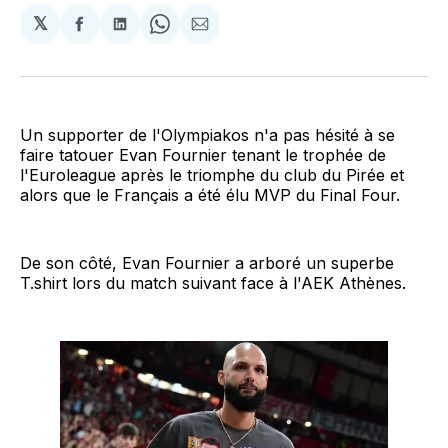
𝕏
Partager
Partager
Share
Partager
sur
sur
on
par
Facebook
LinkedIn
WhatsApp
Courriel
Un supporter de l'Olympiakos n'a pas hésité à se
faire tatouer Evan Fournier tenant le trophée de
l'Euroleague après le triomphe du club du Pirée et
alors que le Français a été élu MVP du Final Four.
De son côté, Evan Fournier a arboré un superbe
T.shirt lors du match suivant face à l'AEK Athènes.