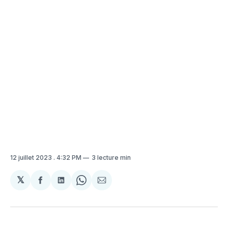
12 juillet 2023
. 4:32 PM
3 lecture min
𝕏
Partager
Partager
Share
Partager
sur
sur
on
par
Facebook
LinkedIn
WhatsApp
Courriel